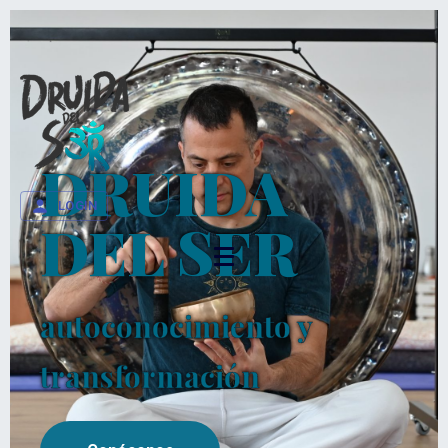
DRUIDA
LOGIN
DEL SER
autoconocimiento y
transformación