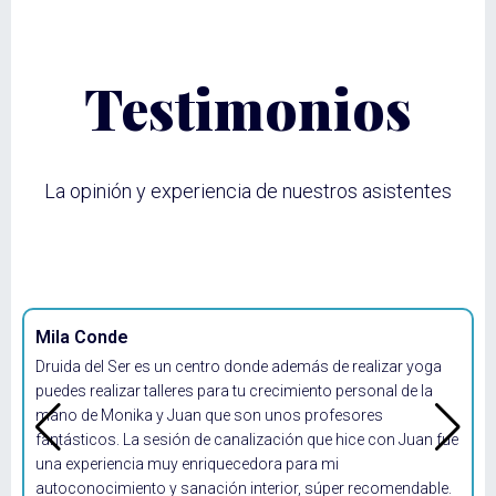
Testimonios
La opinión y experiencia de nuestros asistentes
Mila Conde
L
Druida del Ser es un centro donde además de realizar yoga
U
puedes realizar talleres para tu crecimiento personal de la
q
mano de Monika y Juan que son unos profesores
e
fantásticos. La sesión de canalización que hice con Juan fue
e
una experiencia muy enriquecedora para mi
p
autoconocimiento y sanación interior, súper recomendable.
r