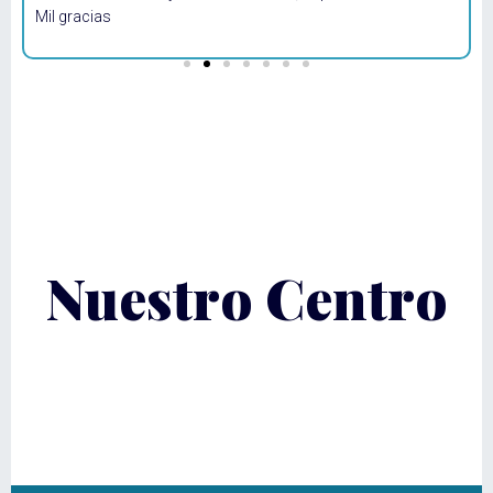
Mil gracias
e
p
Nuestro Centro