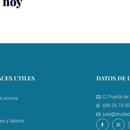
 hoy
CES UTILES
DATOS DE 
C/ Puerta de 
es somos
690 35 74 50
juan@druidad
es y talleres